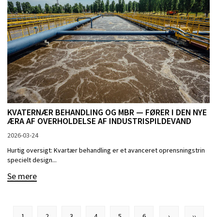
KVATERNÆR BEHANDLING OG MBR — FØRER I DEN NYE
ÆRA AF OVERHOLDELSE AF INDUSTRISPILDEVAND
2026-03-24
Hurtig oversigt: Kvartær behandling er et avanceret oprensningstrin
specielt design...
Se mere
1
2
3
4
5
6
›
››