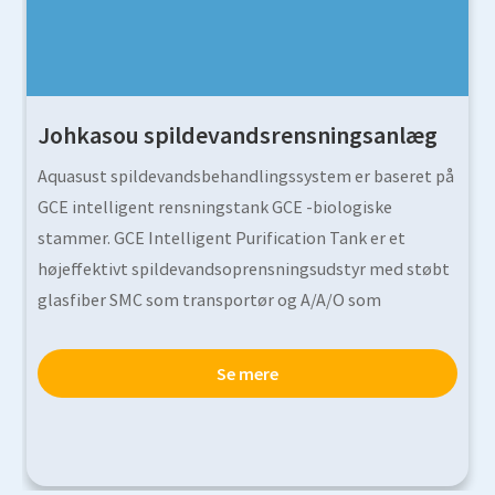
Johkasou spildevandsrensningsanlæg
Aquasust spildevandsbehandlingssystem er baseret på
GCE intelligent rensningstank GCE -biologiske
stammer. GCE Intelligent Purification Tank er et
højeffektivt spildevandsoprensningsudstyr med støbt
glasfiber SMC som transportør og A/A/O som
kerneprocessen. LT har ansøgt om snesevis af patenter.
GCE-biologiske stammer er funktionelle stammer med
Se mere
høj effektivitet, der er screenet og forbedret af
Biotechnology Research Center for fælles colleges og
universiteter baseret på egenskaberne ved spildevand
og rensningsbeholdere, der effektivt sikrer