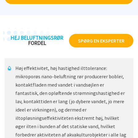
(havvand), med en vis variation i forhold til
vandkvalitetsår og vandstand.
Tryktab: 1KW = 100m er ≤ 0,40kpa undervandsafledning ≤
5kp
HEJ BELUFTNINGSRØR
SPØRG EN EKSPERTER
Egnet konfiguration: Motoreffekt 1kw, der understøtter
FORDEL
100-150m mikroporøst beluftningsrør
Effekteffektivitet: 0,15kw, sørg for, at den opløste ilt når
over 5mg/L
Høj effektivitet, høj hastighed ilttolerance:
mikroporøs nano-beluftning rør producerer bobler,
kontaktfladen med vandet i vandsøjlen er
fantastisk, den opløftende strømningshastighed er
lav, kontakttiden er lang (jo dybere vandet, jo mere
ideel er virkningen), og dermed er
iltopløsningseffektiviteten ekstremt høj, hvilket
øger ilten i bunden af ​​det statiske vand, hvilket
forbedrer aktiviteten af ​​akvakulturobjekter i alle lag