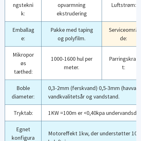
ngstekni
opvarmning
Luftstrøm:
k:
ekstrudering
Emballag
Pakke med taping
Serviceområ
e:
og polyfilm.
de:
Mikropor
1000-1600 hul per
Parringskraf
øs
meter.
t:
tæthed:
Boble
0,3-2mm (ferskvand) 0,5-3mm (havvand),
diameter:
vandkvalitetsår og vandstand.
Tryktab:
1KW =100m er <0,40kpa undervandsdiss
Egnet
Motoreffekt 1kw, der understøtter 10
konfigura