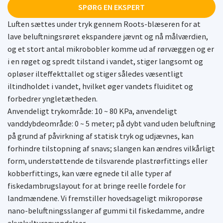
SPØRG EN EKSPERT
Luften sættes under tryk gennem Roots-blæseren for at
lave beluftningsrøret ekspandere jævnt og nå målværdien,
og et stort antal mikrobobler komme ud af rørvæggen og er
i en røget og spredt tilstand i vandet, stiger langsomt og
opløser ilteffekttallet og stiger således væsentligt
iltindholdet i vandet, hvilket øger vandets fluiditet og
forbedrer yngletætheden.
Anvendeligt trykområde: 10 ~ 80 KPa, anvendeligt
vanddybdeområde: 0 ~ 5 meter; på dybt vand uden beluftning
på grund af påvirkning af statisk tryk og udjævnes, kan
forhindre tilstopning af snavs; slangen kan ændres vilkårligt
form, understøttende de tilsvarende plastrørfittings eller
kobberfittings, kan være egnede til alle typer af
fiskedambrugslayout for at bringe reelle fordele for
landmændene. Vi fremstiller hovedsageligt mikroporøse
nano-beluftningsslanger af gummi til fiskedamme, andre