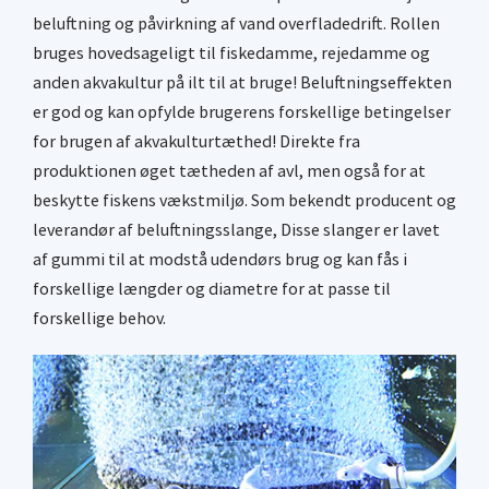
beluftning og påvirkning af vand overfladedrift. Rollen
bruges hovedsageligt til fiskedamme, rejedamme og
anden akvakultur på ilt til at bruge! Beluftningseffekten
er god og kan opfylde brugerens forskellige betingelser
for brugen af ​​akvakulturtæthed! Direkte fra
produktionen øget tætheden af ​​avl, men også for at
beskytte fiskens vækstmiljø. Som bekendt
producent og
leverandør af beluftningsslange
, Disse slanger er lavet
af gummi til at modstå udendørs brug og kan fås i
forskellige længder og diametre for at passe til
forskellige behov.