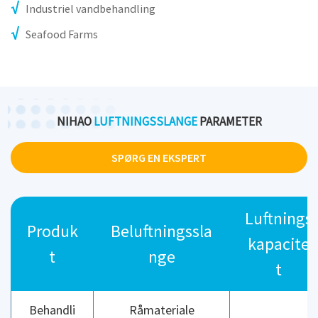
Industriel vandbehandling
Seafood Farms
NIHAO
LUFTNINGSSLANGE
PARAMETER
SPØRG EN EKSPERT
Luftnings
Produk
Beluftningssla
kapacite
t
nge
t
Behandli
Råmateriale