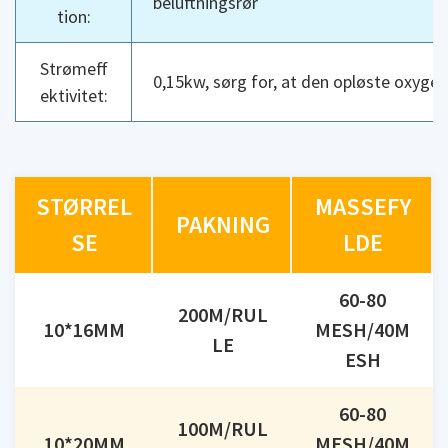
beluftningsrør
tion:
Strømeff
0,15kw, sørg for, at den opløste oxyge
ektivitet:
STØRREL
MASSEFY
PAKNING
SE
LDE
60-80
200M/RUL
10*16MM
MESH/40M
LE
ESH
60-80
100M/RUL
10*20MM
MESH/40M